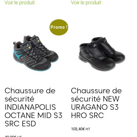
Voir le produit
Voir le produit
produit
produit
a
a
plusieurs
plusieurs
variations.
variations.
Promo !
Les
Les
options
options
peuvent
peuvent
être
être
choisies
choisies
sur
sur
la
la
page
page
Chaussure de
Chaussure de
du
du
sécurité
sécurité NEW
produit
produit
INDIANAPOLIS
URAGANO S3
OCTANE MID S3
HRO SRC
SRC ESD
103,40
€
HT