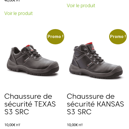
Ce
40,00
€
HT
Voir le produit
produit
Ce
Voir le produit
a
produit
plusieurs
a
variations.
plusieurs
Les
variations.
Promo !
Promo !
options
Les
peuvent
options
être
peuvent
choisies
être
sur
choisies
la
sur
page
la
du
page
Chaussure de
Chaussure de
produit
du
sécurité TEXAS
sécurité KANSAS
produit
S3 SRC
S3 SRC
10,00
€
10,00
€
HT
HT