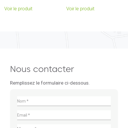
Ce
Ce
Voir le produit
Voir le produit
produit
produit
a
a
plusieurs
plusieurs
variations.
variations.
Les
Les
options
options
peuvent
peuvent
être
être
choisies
choisies
Nous contacter
sur
sur
la
la
Remplissez le formulaire ci-dessous.
page
page
du
du
produit
produit