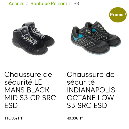
Accueil
Boutique Relcom
S3
Promo !
Chaussure de
Chaussure de
sécurité LE
sécurité
MANS BLACK
INDIANAPOLIS
MID S3 CR SRC
OCTANE LOW
ESD
S3 SRC ESD
110,50
€
40,00
€
HT
HT
Ce
Ce