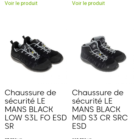
Voir le produit
Voir le produit
produit
produit
a
a
plusieurs
plusieurs
variations.
variations.
Les
Les
options
options
peuvent
peuvent
être
être
choisies
choisies
sur
sur
la
la
page
page
Chaussure de
Chaussure de
du
du
sécurité LE
sécurité LE
produit
produit
MANS BLACK
MANS BLACK
LOW S3L FO ESD
MID S3 CR SRC
SR
ESD