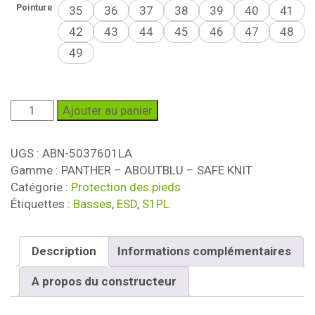
Pointure
35
36
37
38
39
40
41
42
43
44
45
46
47
48
49
quantité
Ajouter au panier
de
Chaussure
UGS :
ABN-5037601LA
de
Gamme : PANTHER – ABOUTBLU – SAFE KNIT
sécurité
Catégorie :
Protection des pieds
LE
Étiquettes :
Basses
,
ESD
,
S1PL
MANS
GREY
S1PL
Description
Informations complémentaires
SR
ESD
A propos du constructeur
FO