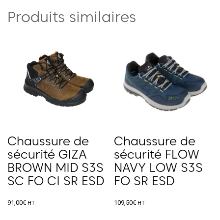
Produits similaires
Chaussure de
Chaussure de
sécurité GIZA
sécurité FLOW
BROWN MID S3S
NAVY LOW S3S
SC FO CI SR ESD
FO SR ESD
91,00
€
109,50
€
HT
HT
Ce
Ce