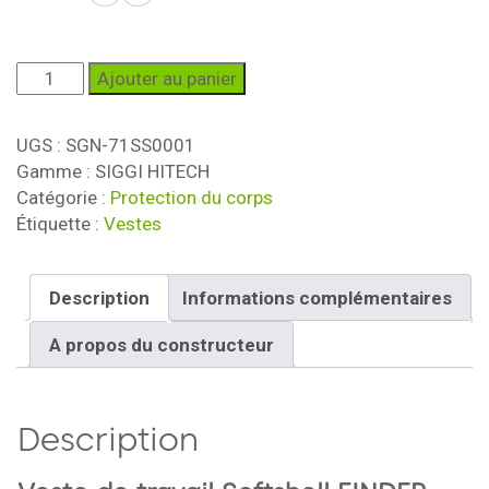
quantité
Ajouter au panier
de
Veste
UGS :
SGN-71SS0001
Softshell
Gamme : SIGGI HITECH
FINDER
Catégorie :
Protection du corps
Étiquette :
Vestes
Description
Informations complémentaires
A propos du constructeur
Description