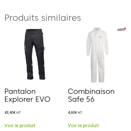
Produits similaires
Pantalon
Combinaison
Explorer EVO
Safe 56
43,40
€
4,60
€
HT
HT
Ce
Ce
Voir le produit
Voir le produit
produit
produit