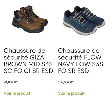
Chaussure de
Chaussure de
sécurité GIZA
sécurité FLOW
BROWN MID S3S
NAVY LOW S3S
SC FO CI SR ESD
FO SR ESD
91,00
€
109,50
€
HT
HT
Ce
Ce
Voir le produit
Voir le produit
produit
produit
a
a
plusieurs
plusieurs