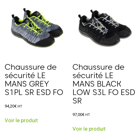
variations.
variations.
Les
Les
options
options
peuvent
peuvent
être
être
choisies
choisies
sur
sur
la
la
page
page
Chaussure de
Chaussure de
du
du
sécurité LE
sécurité LE
produit
produit
MANS GREY
MANS BLACK
S1PL SR ESD FO
LOW S3L FO ESD
SR
94,20
€
HT
Ce
97,00
€
HT
Voir le produit
produit
Ce
Voir le produit
a
produit
plusieurs
a