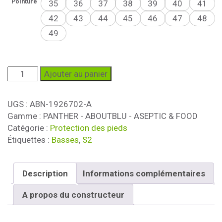
Pointure
35
36
37
38
39
40
41
42
43
44
45
46
47
48
49
quantité
Ajouter au panier
de
Chaussure
UGS :
ABN-1926702-A
de
Gamme : PANTHER - ABOUTBLU - ASEPTIC & FOOD
sécurité
Catégorie :
Protection des pieds
ITALIA
Étiquettes :
Basses
,
S2
BLACK
LOW
S2
Description
Informations complémentaires
FO
SR
A propos du constructeur